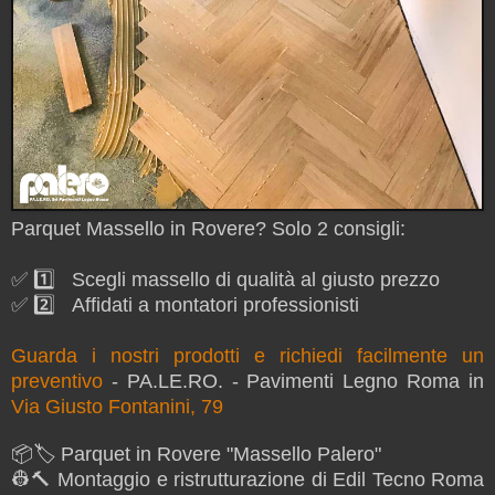
Parquet Massello in Rovere? Solo 2 consigli:
✅ 1️⃣ Scegli massello di qualità al giusto prezzo
✅ 2️⃣ Affidati a montatori professionisti
Guarda i nostri prodotti e richiedi facilmente un
preventivo
- PA.LE.RO. - Pavimenti Legno Roma in
Via Giusto Fontanini, 79
📦🏷 Parquet in Rovere "Massello Palero"
👷🔨 Montaggio e ristrutturazione di Edil Tecno Roma